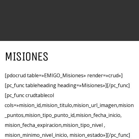
MISIONES
[pdocrud table=»EMIGO_Misiones» render=»crud»]
[pc_func tableheading heading=»Misiones»][/pc_func]
[pc_func crudtablecol
cols=»mision_id,mision_titulo,mision_url_imagen,mision
_puntos,mision_tipo_punto_id,mision_fecha_inicio,
mision_fecha_expiracion,mision_tipo_nivel ,
mision_minimo_nivel_inicio, mision_estado»][/pc_func]