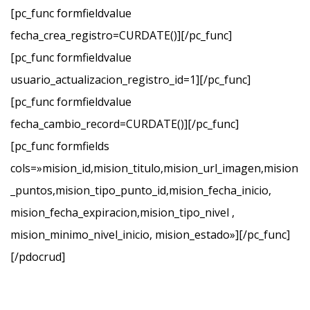
[pc_func formfieldvalue
fecha_crea_registro=CURDATE()][/pc_func]
[pc_func formfieldvalue
usuario_actualizacion_registro_id=1][/pc_func]
[pc_func formfieldvalue
fecha_cambio_record=CURDATE()][/pc_func]
[pc_func formfields
cols=»mision_id,mision_titulo,mision_url_imagen,mision
_puntos,mision_tipo_punto_id,mision_fecha_inicio,
mision_fecha_expiracion,mision_tipo_nivel ,
mision_minimo_nivel_inicio, mision_estado»][/pc_func]
[/pdocrud]