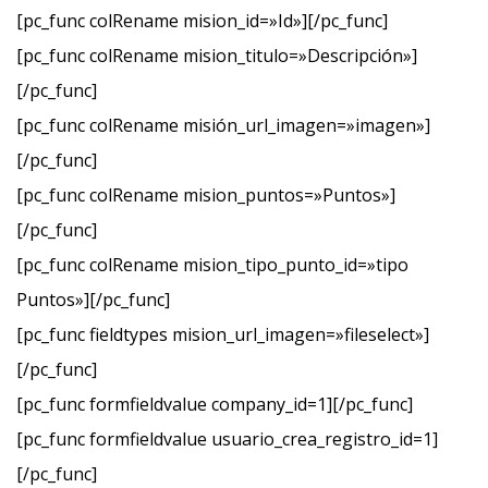
[pc_func colRename mision_id=»Id»][/pc_func]
[pc_func colRename mision_titulo=»Descripción»]
[/pc_func]
[pc_func colRename misión_url_imagen=»imagen»]
[/pc_func]
[pc_func colRename mision_puntos=»Puntos»]
[/pc_func]
[pc_func colRename mision_tipo_punto_id=»tipo
Puntos»][/pc_func]
[pc_func fieldtypes mision_url_imagen=»fileselect»]
[/pc_func]
[pc_func formfieldvalue company_id=1][/pc_func]
[pc_func formfieldvalue usuario_crea_registro_id=1]
[/pc_func]