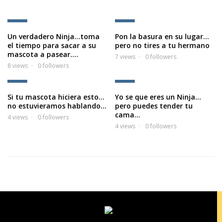
1
2
Un verdadero Ninja…toma
Pon la basura en su lugar…
el tiempo para sacar a su
pero no tires a tu hermano
mascota a pasear….
7 views
0 followers
8 views
0 followers
3
4
Si tu mascota hiciera esto…
Yo se que eres un Ninja…
no estuvieramos hablando…
pero puedes tender tu
cama…
4 views
0 followers
4 views
0 followers