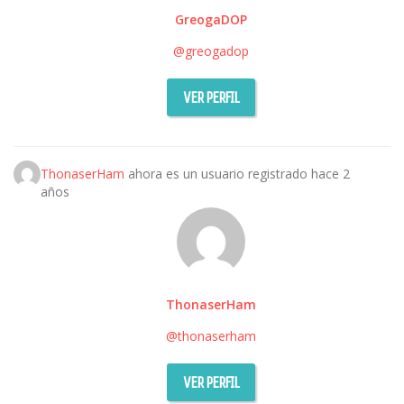
GreogaDOP
@greogadop
VER PERFIL
ThonaserHam
ahora es un usuario registrado
hace 2
años
ThonaserHam
@thonaserham
VER PERFIL