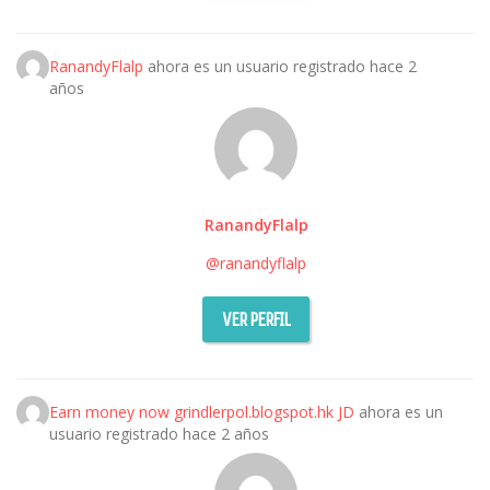
RanandyFlalp
ahora es un usuario registrado
hace 2
años
RanandyFlalp
@ranandyflalp
VER PERFIL
Earn money now grindlerpol.blogspot.hk JD
ahora es un
usuario registrado
hace 2 años